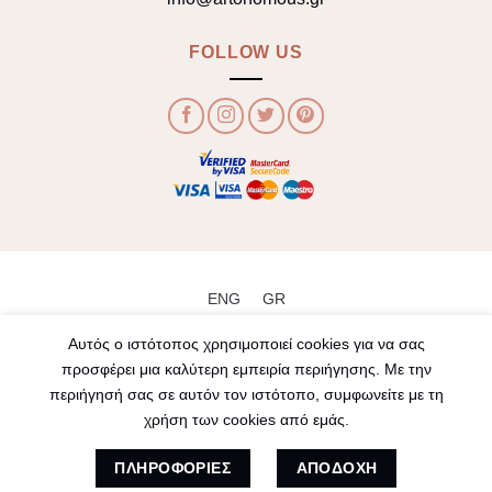
FOLLOW US
ENG
GR
Αυτός ο ιστότοπος χρησιμοποιεί cookies για να σας
Αριθμός ΓΕΜΗ 128709906000
προσφέρει μια καλύτερη εμπειρία περιήγησης. Με την
περιήγησή σας σε αυτόν τον ιστότοπο, συμφωνείτε με τη
ΌΡΟΙ ΧΡΉΣΗΣ
ΑΠΟΣΤΟΛΉ ΠΡΟΪΌΝΤΩΝ
χρήση των cookies από εμάς.
ΠΡΟΣΩΠΙΚΆ ΔΕΔΟΜΈΝΑ
ΠΝΕΥΜΑΤΙΚΉ ΙΔΙΟΚΤΗΣΊΑ
ΥΠΟΧΡΕΏΣΕΙΣ ΧΡΉΣΤΗ
ΔΙΑΘΕΣΙΜΌΤΗΤΑ ΠΡΟΪΌΝΤΩΝ
ΕΠΙΣΤΡΟΦΈΣ ΠΡΟΪΌΝΤΩΝ
FAQ
ΠΛΗΡΟΦΟΡΙΕΣ
ΑΠΟΔΟΧΗ
Copyright 2021 ©
Artonomous
. Designed by
Nowhere Κατασκευή Ιστοσελίδων & Eshop
.