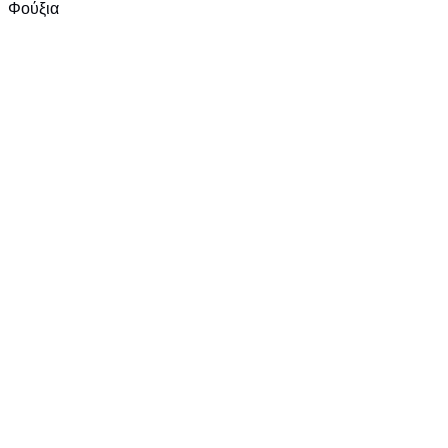
Φούξια