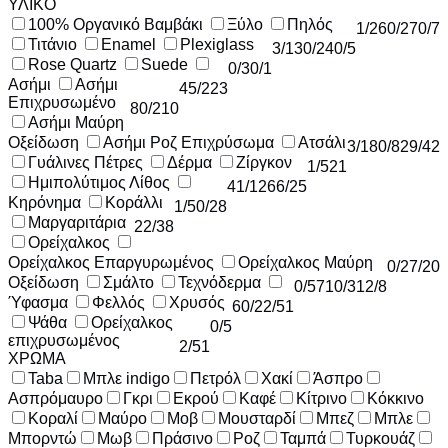
ΥΛΙΚΟ
100% Οργανικό Βαμβάκι
Ξύλο
Πηλός
1
/26
0
/27
0
/7
Τιτάνιο
Enamel
Plexiglass
3
/13
0
/24
0
/5
Rose Quartz
Suede
0
/3
0
/1
Ασήμι
Ασήμι
45
/223
Επιχρυσωμένο
80
/210
Ασήμι Μαύρη
Οξείδωση
Ασήμι Ροζ Επιχρύσωμα
Ατσάλι
3
/18
0
/8
29
/42
Γυάλινες Πέτρες
Δέρμα
Ζίργκον
1
/52
1
Ημιπολύτιμος Λίθος
41
/126
6
/25
Κηρόνημα
Κοράλλι
1
/5
0
/28
Μαργαριτάρια
22
/38
Ορείχαλκος
Ορείχαλκος Επαργυρωμένος
Ορείχαλκος Μαύρη
0
/2
7
/20
Οξείδωση
Σμάλτο
Τεχνόδερμα
0
/57
10
/31
2
/8
Ύφασμα
Φελλός
Χρυσός
6
0
/2
2
/51
Ψάθα
Ορείχαλκος
0
/5
επιχρυσωμένος
2
/51
ΧΡΩΜΑ
Taba
Μπλε indigo
Πετρόλ
Χακί
Άσπρο
Ασπρόμαυρο
Γκρι
Εκρού
Καφέ
Κίτρινο
Κόκκινο
Κοραλί
Μαύρο
Μοβ
Μουσταρδί
Μπεζ
Μπλε
Μπορντώ
Μωβ
Πράσινο
Ροζ
Ταμπά
Τυρκουάζ