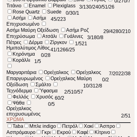
0
/27
0
/7
Τιτάνιο
Enamel
Plexiglass
3
/13
0
/24
0
/5
1
/26
Rose Quartz
Suede
0
/3
0
/1
Ασήμι
Ασήμι
45
/223
Επιχρυσωμένο
Ασήμι Μαύρη Οξείδωση
Ασήμι Ροζ
29
/42
80
/210
Επιχρύσωμα
Ατσάλι
Γυάλινες
3
/18
0
/8
Πέτρες
Δέρμα
Ζίργκον
1
/52
1
Ημιπολύτιμος Λίθος
41
/126
6
/25
Κηρόνημα
0
/28
Κοράλλι
1
/5
Μαργαριτάρια
Ορείχαλκος
Ορείχαλκος
7
/20
22
/38
Επαργυρωμένος
Ορείχαλκος Μαύρη
0
/2
Οξείδωση
Σμάλτο
10
/31
2
/8
Τεχνόδερμα
Ύφασμα
2
/51
0
/57
Φελλός
Χρυσός
6
0
/2
Ψάθα
0
/5
Ορείχαλκος
επιχρυσωμένος
2
/51
ΧΡΩΜΑ
Taba
Μπλε indigo
Πετρόλ
Χακί
Άσπρο
Ασπρόμαυρο
Γκρι
Εκρού
Καφέ
Κίτρινο