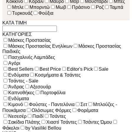
Κόκκινο
Κοραλί
Μαύρο
Μοβ
Μουσταρδί
Μπεζ
Μπλε
Μπορντώ
Μωβ
Πράσινο
Ροζ
Ταμπά
Τυρκουάζ
Φούξια
ΚΑΤΑ ΤΙΜΗ
ΚΑΤΗΓΟΡΙΕΣ
Μάσκες Προστασίας
Μάσκες Προστασίας Ενηλίκων
Μάσκες Προστασίας
Παιδικές
Πασχαλινές Λαμπάδες
Αγόρι
Best Sellers
Best Price
Editor's Pick
Sale
Ενδύματα
Κοσμήματα & Τσάντες
Τσάντες - Sale
Άνδρας
Αξεσουάρ
Καπνοθήκες
Πορτοφόλια
Ενδύματα
Κιμονό
Φούστες - Παντελόνια
Σετ
Μπλούζες -
Πουκάμισα
Ολόσωμες Φόρμες
Φορέματα
Νεσεσέρ
Παιδί
Τσάντες
Σακίδια Πλάτης
Χιαστί Τσάντες
Τσάντες Ώμου
Φάκελοι
by Vasiliki Bellou