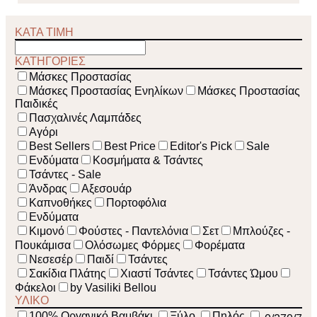
ΚΑΤΑ ΤΙΜΗ
ΚΑΤΗΓΟΡΙΕΣ
Μάσκες Προστασίας
Μάσκες Προστασίας Ενηλίκων
Μάσκες Προστασίας
Παιδικές
Πασχαλινές Λαμπάδες
Αγόρι
Best Sellers
Best Price
Editor's Pick
Sale
Ενδύματα
Κοσμήματα & Τσάντες
Τσάντες - Sale
Άνδρας
Αξεσουάρ
Καπνοθήκες
Πορτοφόλια
Ενδύματα
Κιμονό
Φούστες - Παντελόνια
Σετ
Μπλούζες -
Πουκάμισα
Ολόσωμες Φόρμες
Φορέματα
Νεσεσέρ
Παιδί
Τσάντες
Σακίδια Πλάτης
Χιαστί Τσάντες
Τσάντες Ώμου
Φάκελοι
by Vasiliki Bellou
ΥΛΙΚΟ
100% Οργανικό Βαμβάκι
Ξύλο
Πηλός