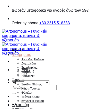
Παράβλεψη
Δωρεάν μεταφορικά για αγορές άνω των 59€
Order by phone
+30 2315 518333
Αρχική
Κοσμήματα
Αλυσίδες Ποδιού
Δαχτυλίδια
Σκουλαρίκια
ENG
Κρεμαστά
GR
Βραχιόλια
Τσάντες
Σακίδια Πλάτης
Αναζήτηση
Χιαστί Τσάντες
για:
Φάκελοι
Τσάντες Ώμου
by Vasiliki Bellou
Αξεσουάρ