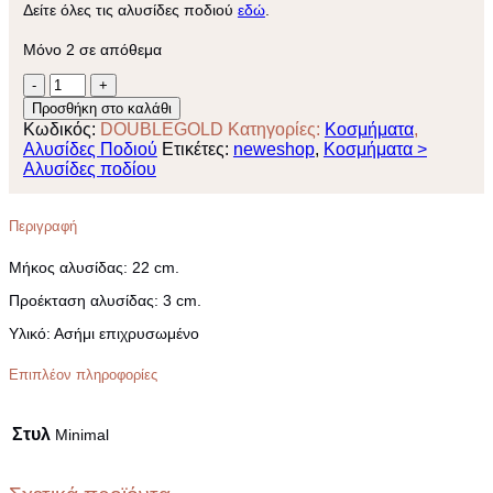
Δείτε όλες τις αλυσίδες ποδιού
εδώ
.
Μόνο 2 σε απόθεμα
Αλυσίδα
ποδιού
Προσθήκη στο καλάθι
επιχρυσωμένη
Κωδικός:
DOUBLEGOLD
Κατηγορίες:
Κοσμήματα
,
Double
Αλυσίδες Ποδιού
Ετικέτες:
neweshop
,
Κοσμήματα >
ποσότητα
Αλυσίδες ποδίου
Περιγραφή
Μήκος αλυσίδας:
22 cm.
Προέκταση αλυσίδας:
3 cm.
Yλικό:
Ασήμι επιχρυσωμένο
Επιπλέον πληροφορίες
Στυλ
Minimal