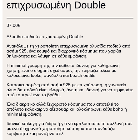
επιχρυσωμένη Double
37.00
€
Αλυσίδα ποδιού επιχρυσωμένη Double
Ανακάλυψε τη χειροποίητη επιχρυσωμένη αλυσίδα ποδιού από
ασήμι 925, ένα κομψό και διαχρονικό κόσμημα που χαρίζει
θηλυκότητα και λάμψη σε κάθε εμφάνιση.
Η minimal γραμμή της την καθιστά ιδανική για καθημερινή
χρήση, ενώ ο elegant σχεδιασμός της ταιριάζει τέλεια με
καλοκαιρινά looks, σανδάλια και beach outfits.
Κατασκευασμένη από ασήμι 925 με επιχρύσωση, η γυναικεία
αλυσίδα ποδιού είναι ελαφριά, άνετη και ιδανική για να τη φοράτε
από το πρωί έως το βράδυ.
Ένα διακριτικό αλλά ξεχωριστό κόσμημα που αποτελεί το
απόλυτο καλοκαιρινό αξεσουάρ και ολοκληρώνει κάθε boho ή
minimal εμφάνιση.
Ιδανική επιλογή για δώρο ή για να εμπλουτίσετε τη συλλογή σας
με ένα διαχρονικό χειροποίητο κόσμημα που συνδυάζει
κομψότητα και μοντέρνο στιλ.