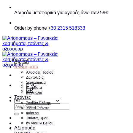
Παράβλεψη
Δωρεάν μεταφορικά για αγορές άνω των 59€
Order by phone
+30 2315 518333
Αρχική
Κοσμήματα
Αλυσίδες Ποδιού
Δαχτυλίδια
Σκουλαρίκια
ENG
Κρεμαστά
GR
Βραχιόλια
Τσάντες
Σακίδια Πλάτης
Αναζήτηση
Χιαστί Τσάντες
για:
Φάκελοι
Τσάντες Ώμου
by Vasiliki Bellou
Αξεσουάρ