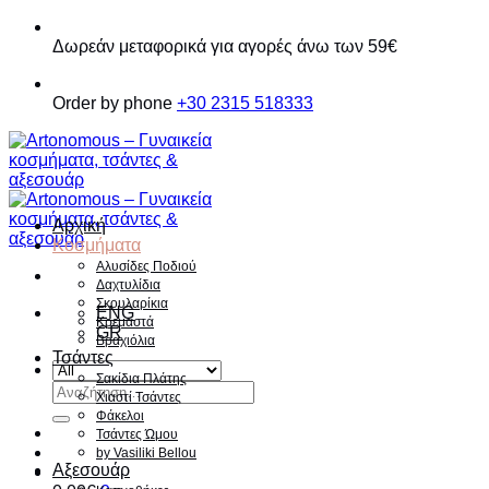
Παράβλεψη
Δωρεάν μεταφορικά για αγορές άνω των 59€
Order by phone
+30 2315 518333
Αρχική
Κοσμήματα
Αλυσίδες Ποδιού
Δαχτυλίδια
Σκουλαρίκια
ENG
Κρεμαστά
GR
Βραχιόλια
Τσάντες
Σακίδια Πλάτης
Αναζήτηση
Χιαστί Τσάντες
για:
Φάκελοι
Τσάντες Ώμου
by Vasiliki Bellou
Αξεσουάρ