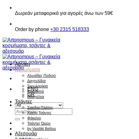
Παράβλεψη
Δωρεάν μεταφορικά για αγορές άνω των 59€
Order by phone
+30 2315 518333
Αρχική
Κοσμήματα
Αλυσίδες Ποδιού
Δαχτυλίδια
Σκουλαρίκια
ENG
Κρεμαστά
GR
Βραχιόλια
Τσάντες
Σακίδια Πλάτης
Αναζήτηση
Χιαστί Τσάντες
για:
Φάκελοι
Τσάντες Ώμου
by Vasiliki Bellou
Αξεσουάρ