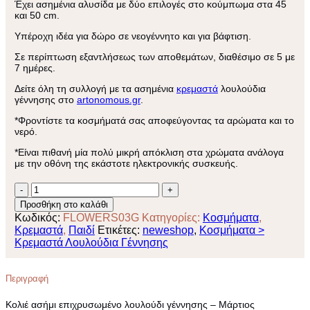
Έχει ασημένια αλυσίδα με δύο επιλογές στο κούμπωμα στα 45
και 50 cm.
Υπέροχη ιδέα για δώρο σε νεογέννητο και για βάφτιση.
Σε περίπτωση εξαντλήσεως των αποθεμάτων, διαθέσιμο σε 5 με
7 ημέρες.
Δείτε όλη τη συλλογή με τα ασημένια
κρεμαστά
λουλούδια
γέννησης στο
artonomous.gr
.
*Φροντίστε τα κοσμήματά σας αποφεύγοντας τα αρώματα και το
νερό.
*Είναι πιθανή μία πολύ μικρή απόκλιση στα χρώματα ανάλογα
με την οθόνη της εκάστοτε ηλεκτρονικής συσκευής.
Κολιέ
ασήμι
Προσθήκη στο καλάθι
επιχρυσωμένο
Κωδικός:
FLOWERS03G
Κατηγορίες:
Κοσμήματα
,
λουλούδι
Κρεμαστά
,
Παιδί
Ετικέτες:
neweshop
,
Κοσμήματα >
γέννησης
Κρεμαστά Λουλούδια Γέννησης
-
Μάρτιος
ποσότητα
Περιγραφή
Κολιέ ασήμι επιχρυσωμένο λουλούδι γέννησης – Μάρτιος