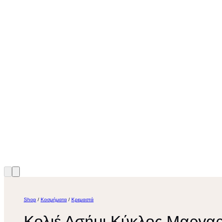
Shop
/
Κοσμήματα
/
Κρεμαστά
Κολιέ Ασήμι Κύκλος Μαργαρ