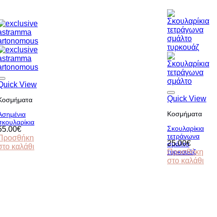
Quick View
Quick View
Κοσμήματα
Κοσμήματα
Ασημένια
σκουλαρίκια
Σκουλαρίκια
55.00
€
τετράγωνα
Προσθήκη
25.00
€
σμάλτο
στο καλάθι
τυρκουάζ
Προσθήκη
στο καλάθι