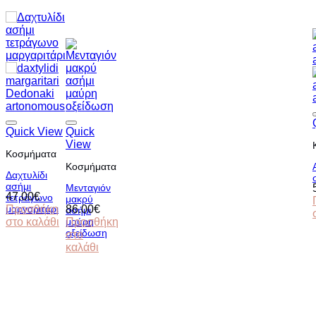
Quick View
Quick
View
Κοσμήματα
Κοσμήματα
Δαχτυλίδι
ασήμι
Μενταγιόν
47.00
€
τετράγωνο
μακρύ
μαργαριτάρι
Προσθήκη
86.00
€
ασήμι
στο καλάθι
μαύρη
Προσθήκη
οξείδωση
στο
καλάθι