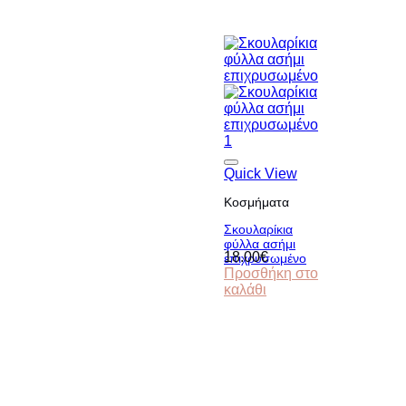
Quick View
Κοσμήματα
Σκουλαρίκια
φύλλα ασήμι
18.00
€
επιχρυσωμένο
Προσθήκη στο
καλάθι