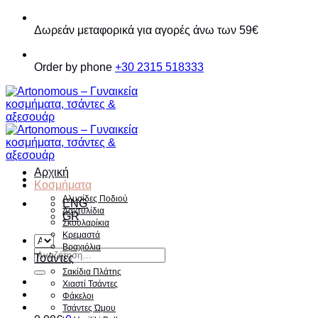
Παράβλεψη
Δωρεάν μεταφορικά για αγορές άνω των 59€
Order by phone
+30 2315 518333
Αρχική
Κοσμήματα
Αλυσίδες Ποδιού
ENG
Δαχτυλίδια
GR
Σκουλαρίκια
Κρεμαστά
Βραχιόλια
Αναζήτηση
Τσάντες
για:
Σακίδια Πλάτης
Χιαστί Τσάντες
Φάκελοι
Τσάντες Ώμου