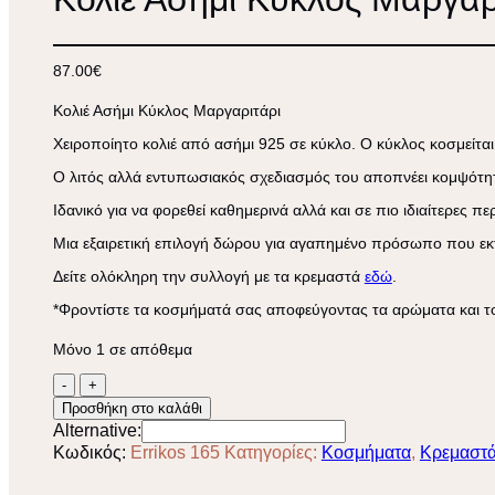
87.00
€
Κολιέ Ασήμι Κύκλος Μαργαριτάρι
Χειροποίητο κολιέ από ασήμι 925 σε κύκλο. Ο κύκλος κοσμείται
Ο λιτός αλλά εντυπωσιακός σχεδιασμός του αποπνέει κομψότητ
Ιδανικό για να φορεθεί καθημερινά αλλά και σε πιο ιδιαίτερες 
Μια εξαιρετική επιλογή δώρου για αγαπημένο πρόσωπο που εκτι
Δείτε ολόκληρη την συλλογή με τα κρεμαστά
εδώ
.
*Φροντίστε τα κοσμήματά σας αποφεύγοντας τα αρώματα και το
Μόνο 1 σε απόθεμα
Κολιέ
Ασήμι
Προσθήκη στο καλάθι
Κύκλος
Alternative:
Μαργαριτάρι
Κωδικός:
Errikos 165
Κατηγορίες:
Κοσμήματα
,
Κρεμαστ
ποσότητα