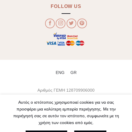
FOLLOW US
ENG
GR
Αριθμός ΓΕΜΗ 128709906000
ΌΡΟΙ ΧΡΉΣΗΣ
ΑΠΟΣΤΟΛΉ ΠΡΟΪΌΝΤΩΝ
Αυτός ο ιστότοπος χρησιμοποιεί cookies για να σας
ΠΡΟΣΩΠΙΚΆ ΔΕΔΟΜΈΝΑ
ΠΝΕΥΜΑΤΙΚΉ ΙΔΙΟΚΤΗΣΊΑ
προσφέρει μια καλύτερη εμπειρία περιήγησης. Με την
ΥΠΟΧΡΕΏΣΕΙΣ ΧΡΉΣΤΗ
ΔΙΑΘΕΣΙΜΌΤΗΤΑ ΠΡΟΪΌΝΤΩΝ
ΕΠΙΣΤΡΟΦΈΣ ΠΡΟΪΌΝΤΩΝ
FAQ
περιήγησή σας σε αυτόν τον ιστότοπο, συμφωνείτε με τη
Copyright 2021 ©
Artonomous
. Designed by
Nowhere Κατασκευή Ιστοσελίδων & Eshop
.
χρήση των cookies από εμάς.