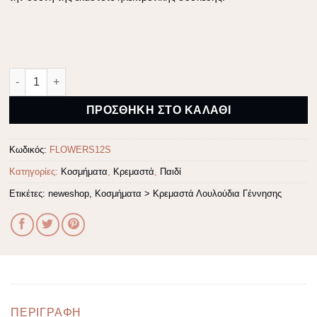
Κολιέ ασήμι λουλούδι γέννησης - Δεκέμβριος ποσότητα
Alternative:
ΠΡΟΣΘΉΚΗ ΣΤΟ ΚΑΛΆΘΙ
Κωδικός:
FLOWERS12S
Κατηγορίες:
Κοσμήματα
,
Κρεμαστά
,
Παιδί
Ετικέτες:
neweshop
,
Κοσμήματα > Κρεμαστά Λουλούδια Γέννησης
ΠΕΡΙΓΡΑΦΉ