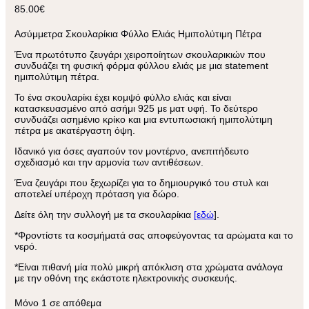
85.00
€
Ασύμμετρα Σκουλαρίκια Φύλλο Ελιάς Ημιπολύτιμη Πέτρα
Ένα πρωτότυπο ζευγάρι χειροποίητων σκουλαρικιών που
συνδυάζει τη φυσική φόρμα φύλλου ελιάς με μια statement
ημιπολύτιμη πέτρα.
Το ένα σκουλαρίκι έχει κομψό φύλλο ελιάς και είναι
κατασκευασμένο από ασήμι 925 με ματ υφή. Το δεύτερο
συνδυάζει ασημένιο κρίκο και μια εντυπωσιακή ημιπολύτιμη
πέτρα με ακατέργαστη όψη.
Ιδανικό για όσες αγαπούν τον μοντέρνο, ανεπιτήδευτο
σχεδιασμό και την αρμονία των αντιθέσεων.
Ένα ζευγάρι που ξεχωρίζει για το δημιουργικό του στυλ και
αποτελεί υπέροχη πρόταση για δώρο.
Δείτε όλη την συλλογή με τα σκουλαρίκια
[εδώ
].
*Φροντίστε τα κοσμήματά σας αποφεύγοντας τα αρώματα και το
νερό.
*Είναι πιθανή μία πολύ μικρή απόκλιση στα χρώματα ανάλογα
με την οθόνη της εκάστοτε ηλεκτρονικής συσκευής.
Μόνο 1 σε απόθεμα