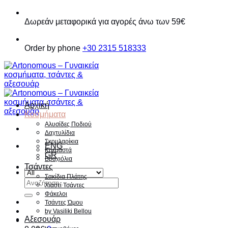
Παράβλεψη
Δωρεάν μεταφορικά για αγορές άνω των 59€
Order by phone
+30 2315 518333
Αρχική
Κοσμήματα
Αλυσίδες Ποδιού
Δαχτυλίδια
Σκουλαρίκια
ENG
Κρεμαστά
GR
Βραχιόλια
Τσάντες
Σακίδια Πλάτης
Αναζήτηση
Χιαστί Τσάντες
για:
Φάκελοι
Τσάντες Ώμου
by Vasiliki Bellou
Αξεσουάρ