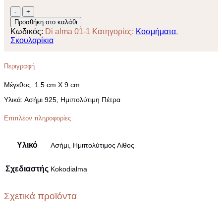
Ασύμμετρα
Σκουλαρίκια
Προσθήκη στο καλάθι
Φύλλο
Κωδικός:
Di alma 01-1
Κατηγορίες:
Κοσμήματα
,
Ελιάς
Σκουλαρίκια
Ημιπολύτιμη
Πέτρα
ποσότητα
Περιγραφή
Μέγεθος
: 1.5 cm Χ 9 cm
Υλικά:
Ασήμι 925, Ημιπολύτιμη Πέτρα
Επιπλέον πληροφορίες
Υλικό
Ασήμι, Ημιπολύτιμος Λίθος
Σχεδιαστής
Kokodialma
Σχετικά προϊόντα