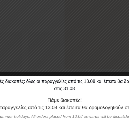
Πάμε διακοπές!
πιχρυσωμένο
 παραγγελίες από τις
13.08
και έπειτα θα δρομολογηθούν σ
ummer holidays. All orders placed from 13.08 onwards will be dispatch