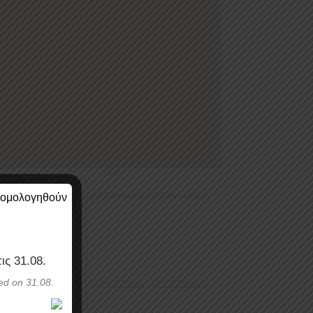
τις
31.08
.
ed on 31.08.