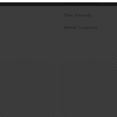
Ασήμι Επιχρυσωμένο
Ελένη Τσαπραλή
Minimal, Γεωμετρικό