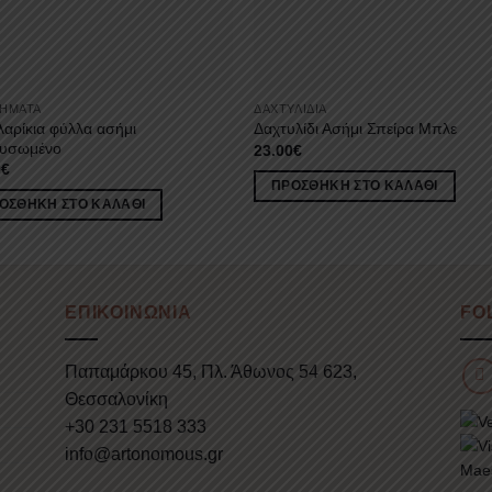
ΉΜΑΤΑ
ΔΑΧΤΥΛΊΔΙΑ
αρίκια φύλλα ασήμι
Δαχτυλίδι Ασήμι Σπείρα Μπλε
ρυσωμένο
23.00
€
0
€
ΠΡΟΣΘΉΚΗ ΣΤΟ ΚΑΛΆΘΙ
ΟΣΘΉΚΗ ΣΤΟ ΚΑΛΆΘΙ
ΕΠΙΚΟΙΝΩΝΙΑ
FO
Παπαμάρκου 45, Πλ. Άθωνος 54 623,
Θεσσαλονίκη
+30 231 5518 333
info@artonomous.gr