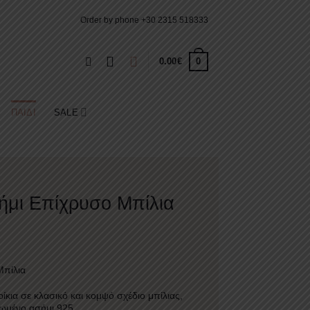
Order by phone
+30 2315 518333
0
0.00
€
ΠΑΙΔΊ
SALE
ήμι Επίχρυσο Μπίλια
Μπίλια
κια σε κλασικό και κομψό σχέδιο μπίλιας,
ωμένο ασήμι 925.