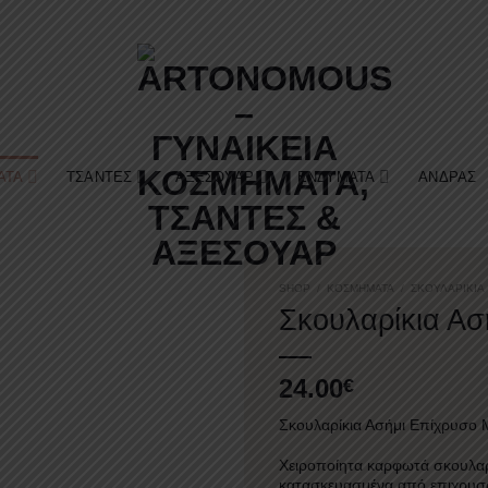
ΑΤΑ
ΤΣΆΝΤΕΣ
ΑΞΕΣΟΥΆΡ
ΕΝΔΎΜΑΤΑ
ΆΝΔΡΑΣ
SHOP
/
ΚΟΣΜΉΜΑΤΑ
/
ΣΚΟΥΛΑΡΊΚΙΑ
Σκουλαρίκια Ασ
24.00
€
Σκουλαρίκια Ασήμι Επίχρυσο 
Χειροποίητα καρφωτά σκουλαρί
κατασκευασμένα από επιχρυσ