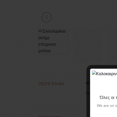
Διάμετρος
: 0,3 cm
ΠΕΡΙΓΡΑΦΉ
Υλικά:
Ασήμι 925 ε
Όλες οι
We are on s