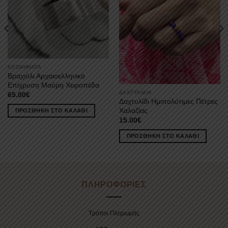
ΚΟΣΜΉΜΑΤΑ
Βραχιόλι Αρχαιοελληνικό
Eπίχρυση Μαύρη Xειροπέδα
ΔΑΧΤΥΛΊΔΙΑ
65.00
€
Δαχτυλίδι Ημιπολύτιμες Πέτρες
Χαλαζίας
ΠΡΟΣΘΉΚΗ ΣΤΟ ΚΑΛΆΘΙ
15.00
€
ΠΡΟΣΘΉΚΗ ΣΤΟ ΚΑΛΆΘΙ
ΠΛΗΡΟΦΟΡΙΕΣ
Τρόποι Πληρωμής