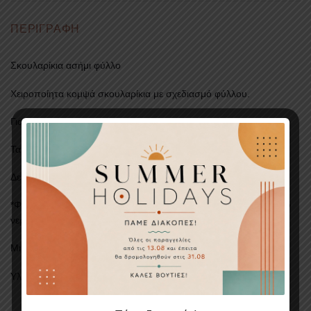
ΠΕΡΙΓΡΑΦΉ
Σκουλαρίκια ασήμι φύλλο
Χειροποίητα κομψά σκουλαρίκια με σχεδιασμό φύλλου.
Για εσάς που αγαπάτε το minimal στυλ.
Τα καρφωτά σκουλαρίκια είναι από ασήμι 925.
Δείτε ολόκληρη την συλλογή με σκουλαρίκια
εδώ
.
*Φροντίστε τα κοσμήματά σας αποφεύγοντας τα αρώματα και το
νερό.
Μήκος:
6,5 cm.
Υλικά:
Ασήμι