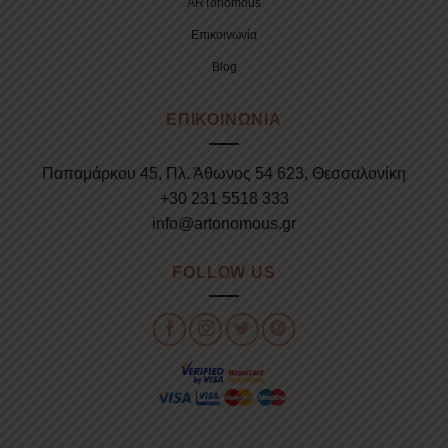
ARTonomous
Επικοινωνία
Blog
ΕΠΙΚΟΙΝΩΝΙΑ
Παπαμάρκου 45, Πλ. Άθωνος 54 623, Θεσσαλονίκη
+30 231 5518 333
info@artonomous.gr
FOLLOW US