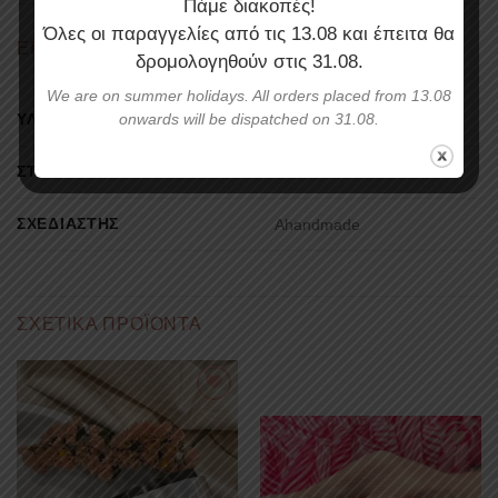
Πάμε διακοπές!
Όλες οι παραγγελίες από τις
13.08
και έπειτα θα
ΕΠΙΠΛΈΟΝ ΠΛΗΡΟΦΟΡΊΕΣ
δρομολογηθούν στις
31.08
.
We are on summer holidays. All orders placed from 13.08
ΥΛΙΚΌ
onwards will be dispatched on 31.08.
Ασήμι
ΣΤΥΛ
Minimal
ΣΧΕΔΙΑΣΤΉΣ
Ahandmade
ΣΧΕΤΙΚΆ ΠΡΟΪΌΝΤΑ