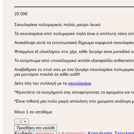
25.00
€
Σκουλαρίκια πολυμερικός πηλός μαύρο λευκό
Τα
σκουλαρίκια από πολυμερικό πηλό
είναι η απόλυτη τάση στ
Ανακάλυψε αυτά τα εντυπωσιακά
δίχρωμα καρφωτά σκουλαρίκι
Φτιαγμένα εξ ολοκλήρου στο χέρι, κάθε ζευγάρι είναι μοναδικό κ
Το
κούμπωμα από υποαλλεργικό ατσάλι
εξασφαλίζει ανθεκτικότ
Αναβάθμισε το στυλ σου με ένα ζευγάρι
σκουλαρίκια πολυμερι
μια μοντέρνα πινελιά σε κάθε outfit!
Δείτε όλη την συλλογή με τα
σκουλαρίκια
.
*Φροντίστε τα κοσμήματά σας αποφεύγοντας τα αρώματα και το
*Είναι πιθανή μία πολύ μικρή απόκλιση στα χρώματα ανάλογα μ
Μόνο 1 σε απόθεμα
Σκουλαρίκια
πολυμερικός
Προσθήκη στο καλάθι
πηλός
Κωδικός:
moomoo 14
Κατηγορίες:
Κοσμήματα
,
Σκουλαρί