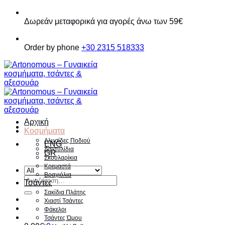
Παράβλεψη
Δωρεάν μεταφορικά για αγορές άνω των 59€
Order by phone
+30 2315 518333
Αρχική
Κοσμήματα
Αλυσίδες Ποδιού
ENG
Δαχτυλίδια
GR
Σκουλαρίκια
Κρεμαστά
Βραχιόλια
Αναζήτηση
Τσάντες
για:
Σακίδια Πλάτης
Χιαστί Τσάντες
Φάκελοι
Τσάντες Ώμου