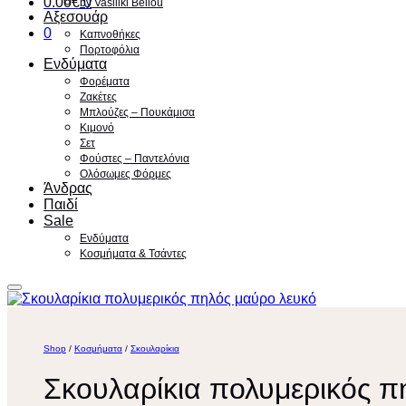
0.00
€
0
by Vasiliki Bellou
Αξεσουάρ
0
Καπνοθήκες
Πορτοφόλια
Ενδύματα
Φορέματα
Ζακέτες
Μπλούζες – Πουκάμισα
Κιμονό
Σετ
Φούστες – Παντελόνια
Ολόσωμες Φόρμες
Άνδρας
Παιδί
Sale
Ενδύματα
Κοσμήματα & Τσάντες
Shop
/
Κοσμήματα
/
Σκουλαρίκια
Σκουλαρίκια πολυμερικός π