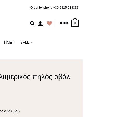
Order by phone
+30 2315 518333
0
0.00
€
ΠΑΙΔΊ
SALE
λυμερικός πηλός οβάλ
ός οβάλ μοβ