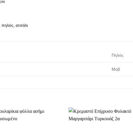
cm
ς πηλός, ατσάλι
Πηλός
Μοβ