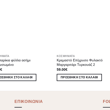
ΉΜΑΤΑ
ΚΟΣΜΉΜΑΤΑ
αρίκια φύλλα ασήμι
Κρεμαστό Επίχρυσο Φυλακτό
ρυσωμένο
Μαργαριτάρι Τυρκουάζ 2
0
€
59.00
€
ΟΣΘΉΚΗ ΣΤΟ ΚΑΛΆΘΙ
ΠΡΟΣΘΉΚΗ ΣΤΟ ΚΑΛΆΘΙ
ΕΠΙΚΟΙΝΩΝΙΑ
FO