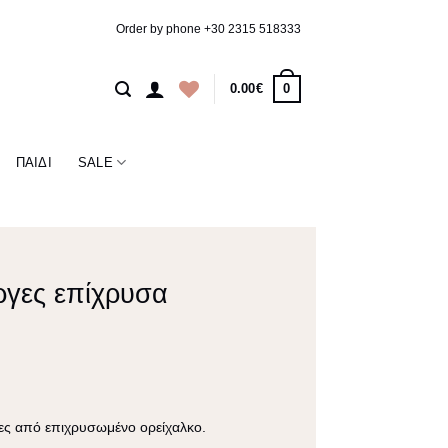
Order by phone
+30 2315 518333
0
0.00
€
ΠΑΙΔΊ
SALE
ργες επίχρυσα
γες από επιχρυσωμένο ορείχαλκο.