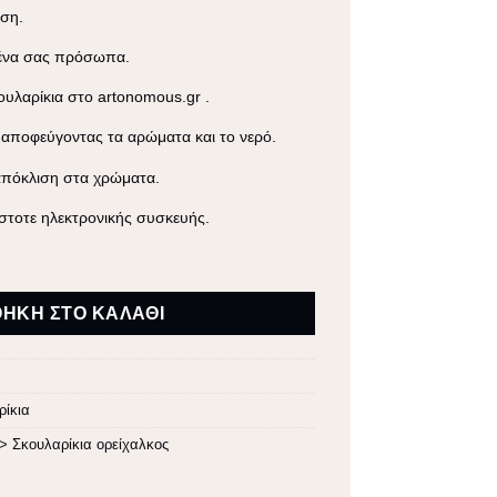
ήση.
ένα σας πρόσωπα.
ουλαρίκια
στο
artonomous.gr
.
 αποφεύγοντας τα αρώματα και το νερό.
 απόκλιση στα χρώματα.
στοτε ηλεκτρονικής συσκευής.
σα ποσότητα
ΉΚΗ ΣΤΟ ΚΑΛΆΘΙ
ρίκια
> Σκουλαρίκια ορείχαλκος