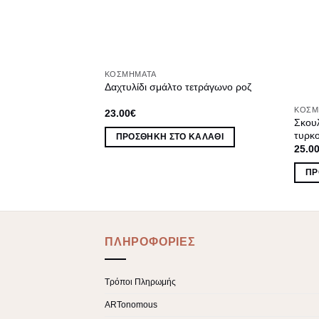
ΚΟΣΜΉΜΑΤΑ
τετράγωνο μαύρο
Δαχτυλίδι σμάλτο τετράγωνο ροζ
ΚΟΣΜ
23.00
€
Σκου
τυρκ
 ΚΑΛΆΘΙ
ΠΡΟΣΘΉΚΗ ΣΤΟ ΚΑΛΆΘΙ
25.0
ΠΡ
ΠΛΗΡΟΦΟΡΙΕΣ
Τρόποι Πληρωμής
ARTonomous