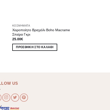
ΚΟΣΜΉΜΑΤΑ
Χειροποίητο Βραχιόλι Boho Macrame
Σπείρα Γκρι
25.00
€
ΠΡΟΣΘΉΚΗ ΣΤΟ ΚΑΛΆΘΙ
LLOW US