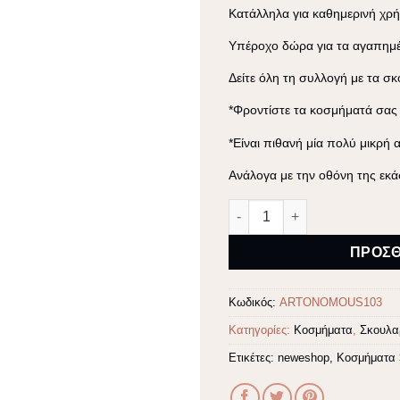
Κατάλληλα για καθημερινή χρ
Υπέροχο δώρα για τα αγαπημ
Δείτε όλη τη συλλογή με τα
σκ
*Φροντίστε τα κοσμήματά σας
*Είναι πιθανή μία πολύ μικρή
Ανάλογα με την οθόνη της εκά
Σκουλαρίκια βέργες επίχρυ
Alternative:
ΠΡΟΣΘ
Κωδικός:
ARTONOMOUS103
Κατηγορίες:
Κοσμήματα
,
Σκουλα
Ετικέτες:
neweshop
,
Κοσμήματα 