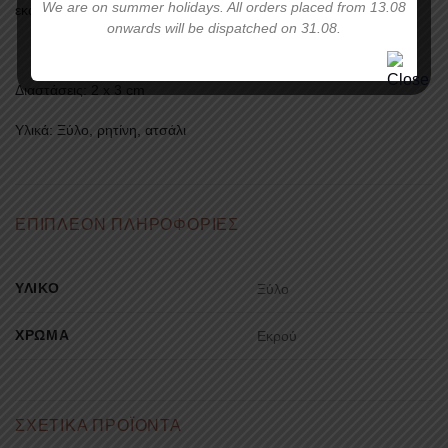
We are on summer holidays. All orders placed from 13.08
εκάστοτε οθόνη.
onwards will be dispatched on 31.08.
Διαστάσεις:
2 x 3 cm
Υλικά:
Ξύλο, ρητίνη, ατσάλι
ΕΠΙΠΛΈΟΝ ΠΛΗΡΟΦΟΡΊΕΣ
ΥΛΙΚΌ
Ξύλο
ΧΡΏΜΑ
Εκρού
ΣΧΕΤΙΚΆ ΠΡΟΪΌΝΤΑ