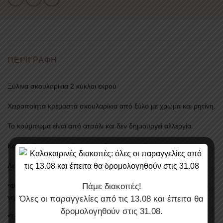
ΠΕΡΙΓΡΑΦΉ
Ξύλινα σκουλαρίκια 2 κύκλοι εκρού
Χειροποίητα κρεμαστά σκουλαρίκια από ξύλο με χρώμα και ρητίνη.
Το κούμπωμα είναι από ατσάλι και δεν δημιουργεί αλλεργία.
Κατάλληλα για εμφανίσεις που θα εντυπωσιάσουν.
Δείτε όλη την συλλογή με τα σκουλαρίκια
εδώ
.
Πάμε διακοπές!
*Φροντίστε τα κοσμήματά σας αποφεύγοντας τα αρώματα και το
νερό.
Όλες οι παραγγελίες από τις
13.08
και έπειτα θα
δρομολογηθούν στις
31.08
.
*Τα χρώματα μπορεί να διαφέρουν ελάχιστα αναλόγως την