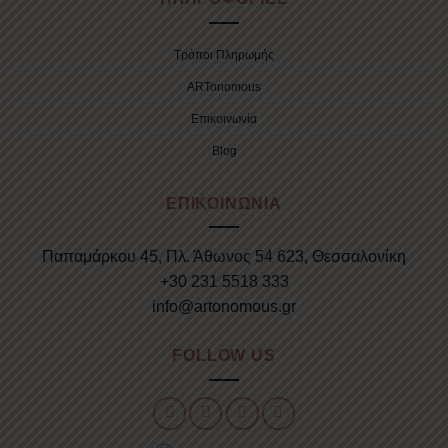
Τρόποι Πληρωμής
ARTonomous
Επικοινωνία
Blog
ΕΠΙΚΟΙΝΩΝΙΑ
Παπαμάρκου 45, Πλ. Άθωνος 54 623, Θεσσαλονίκη
+30 231 5518 333
info@artonomous.gr
FOLLOW US