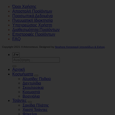
Όροι Χρήσης
Αποστολή Προϊόντων
Προσωπικά Δεδομένα
Πνευματική Ιδιοκτησία
Υποχρεώσεις Χρήστη
Διαθεσιμότητα Προϊόντων
Επιστροφές Προϊόντων
FAQ
Copyright 2021 ©
Artonomous
. Designed by
Nowhere Κατασκευή Ιστοσελίδων & Eshop
.
Αναζήτηση
για:
Αρχική
Κοσμήματα
Αλυσίδες Ποδιού
Δαχτυλίδια
Σκουλαρίκια
Κρεμαστά
Βραχιόλια
Τσάντες
Σακίδια Πλάτης
Χιαστί Τσάντες
Φάκελοι