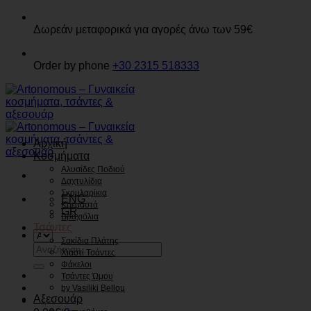
Παράβλεψη
Δωρεάν μεταφορικά για αγορές άνω των 59€
Order by phone
+30 2315 518333
Αρχική
Κοσμήματα
Αλυσίδες Ποδιού
Δαχτυλίδια
Σκουλαρίκια
ENG
Κρεμαστά
GR
Βραχιόλια
Τσάντες
Σακίδια Πλάτης
Αναζήτηση
Χιαστί Τσάντες
για:
Φάκελοι
Τσάντες Ώμου
by Vasiliki Bellou
Αξεσουάρ