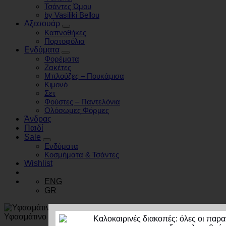
Τσάντες Ώμου
by Vasiliki Bellou
Αξεσουάρ
Καπνοθήκες
Πορτοφόλια
Ενδύματα
Φορέματα
Ζακέτες
Μπλούζες – Πουκάμισα
Κιμονό
Σετ
Φούστες – Παντελόνια
Ολόσωμες Φόρμες
Άνδρας
Παιδί
Sale
Ενδύματα
Κοσμήματα & Τσάντες
Wishlist
ENG
GR
Υφασμάτινο τζιν σακίδιο πλάτης μπλε κίτρινο