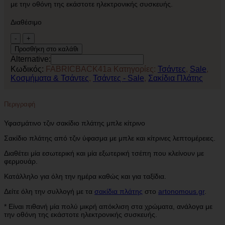
με την οθόνη της εκάστοτε ηλεκτρονικής συσκευής.
Διαθέσιμο
Υφασμάτινο
τζιν
Προσθήκη στο καλάθι
σακίδιο
Alternative:
πλάτης
Κωδικός:
FABRICBACK41a
Κατηγορίες:
Τσάντες
,
Sale
,
μπλε
Κοσμήματα & Τσάντες
,
Τσάντες - Sale
,
Σακίδια Πλάτης
κίτρινο
ποσότητα
Περιγραφή
Υφασμάτινο τζιν σακίδιο πλάτης μπλε κίτρινο
Σακίδιο πλάτης από τζιν ύφασμα με μπλε και κίτρινες λεπτομέρειες.
Διαθέτει μία εσωτερική και μία εξωτερική τσέπη που κλείνουν με
φερμουάρ.
Κατάλληλο για όλη την ημέρα καθώς και για ταξίδια.
Δείτε όλη την συλλογή με τα
σακίδια πλάτης
στο
artonomous.gr
.
* Είναι πιθανή μία πολύ μικρή απόκλιση στα χρώματα, ανάλογα με
την οθόνη της εκάστοτε ηλεκτρονικής συσκευής.