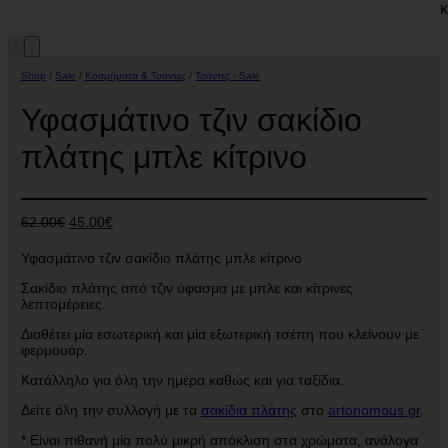
Shop
/
Sale
/
Κοσμήματα & Τσάντες
/
Τσάντες - Sale
Υφασμάτινο τζιν σακίδιο
πλάτης μπλε κίτρινο
Original
Η
62.00
€
45.00
€
price
τρέχουσα
was:
τιμή
Υφασμάτινο τζιν σακίδιο πλάτης μπλε κίτρινο
62.00€.
είναι:
45.00€.
Σακίδιο πλάτης από τζιν ύφασμα με μπλε και κίτρινες
λεπτομέρειες.
Διαθέτει μία εσωτερική και μία εξωτερική τσέπη που κλείνουν με
φερμουάρ.
Κατάλληλο για όλη την ημέρα καθώς και για ταξίδια.
Δείτε όλη την συλλογή με τα
σακίδια πλάτης
στο
artonomous.gr
.
* Είναι πιθανή μία πολύ μικρή απόκλιση στα χρώματα, ανάλογα