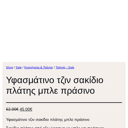
Shop
/
Sale
/
Κοσμήματα & Τσάντες
/
Τσάντες - Sale
Υφασμάτινο τζιν σακίδιο
πλάτης μπλε πράσινο
Original
Η
62.00
€
45.00
€
price
τρέχουσα
was:
τιμή
Υφασμάτινο τζιν σακίδιο πλάτης μπλε πράσινο
62.00€.
είναι:
45.00€.
Σακίδιο πλάτης από τζιν ύφασμα με μπλε και πράσινες