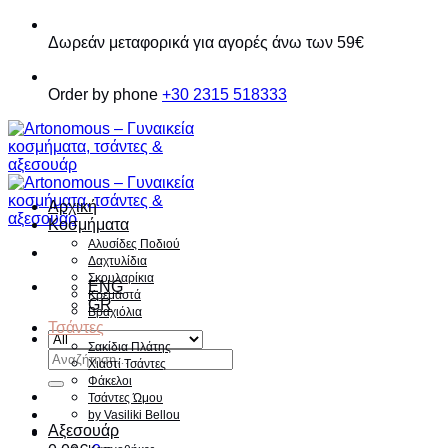
Παράβλεψη
Δωρεάν μεταφορικά για αγορές άνω των 59€
Order by phone
+30 2315 518333
Αρχική
Κοσμήματα
Αλυσίδες Ποδιού
Δαχτυλίδια
Σκουλαρίκια
ENG
Κρεμαστά
GR
Βραχιόλια
Τσάντες
Σακίδια Πλάτης
Αναζήτηση
Χιαστί Τσάντες
για:
Φάκελοι
Τσάντες Ώμου
by Vasiliki Bellou
Αξεσουάρ