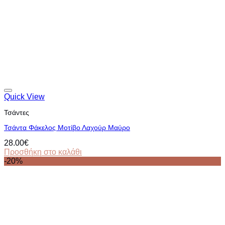
Quick View
Τσάντες
Τσάντα Φάκελος Μοτίβο Λαχούρ Μαύρο
28.00
€
Προσθήκη στο καλάθι
-20%