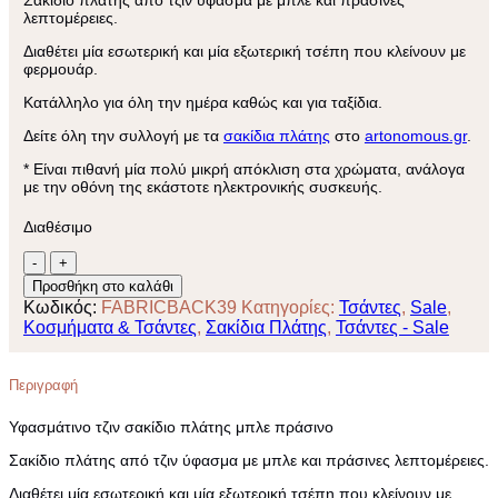
λεπτομέρειες.
Διαθέτει μία εσωτερική και μία εξωτερική τσέπη που κλείνουν με
φερμουάρ.
Κατάλληλο για όλη την ημέρα καθώς και για ταξίδια.
Δείτε όλη την συλλογή με τα
σακίδια πλάτης
στο
artonomous.gr
.
* Είναι πιθανή μία πολύ μικρή απόκλιση στα χρώματα, ανάλογα
με την οθόνη της εκάστοτε ηλεκτρονικής συσκευής.
Διαθέσιμο
Υφασμάτινο
τζιν
Προσθήκη στο καλάθι
σακίδιο
Κωδικός:
FABRICBACK39
Κατηγορίες:
Τσάντες
,
Sale
,
πλάτης
Κοσμήματα & Τσάντες
,
Σακίδια Πλάτης
,
Τσάντες - Sale
μπλε
πράσινο
ποσότητα
Περιγραφή
Υφασμάτινο τζιν σακίδιο πλάτης μπλε πράσινο
Σακίδιο πλάτης από τζιν ύφασμα με μπλε και πράσινες λεπτομέρειες.
Διαθέτει μία εσωτερική και μία εξωτερική τσέπη που κλείνουν με