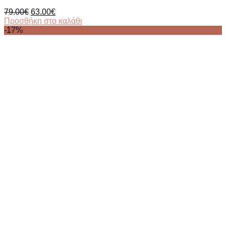
Original
Η
79.00
€
63.00
€
price
τρέχουσα
Προσθήκη στο καλάθι
was:
τιμή
-17%
79.00€.
είναι:
63.00€.