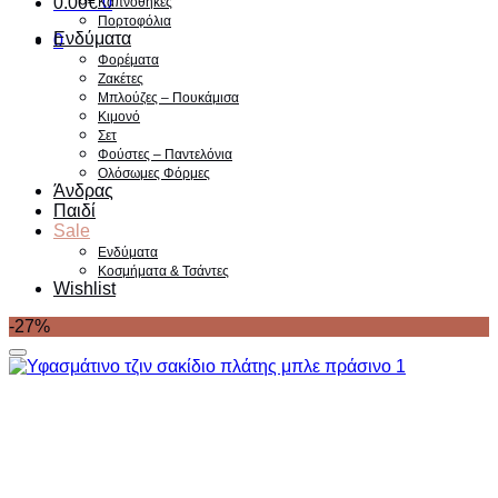
0.00
€
0
Καπνοθήκες
Πορτοφόλια
Ενδύματα
0
Φορέματα
Ζακέτες
Μπλούζες – Πουκάμισα
Κιμονό
Σετ
Φούστες – Παντελόνια
Ολόσωμες Φόρμες
Άνδρας
Παιδί
Sale
Ενδύματα
Κοσμήματα & Τσάντες
Wishlist
-27%